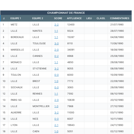
CHAMPIONNAT DE FRANCE
J.
EQUIPE 1
EQUIPE 2
SCORE
AFFLUENCE
LIEU
CLASS.
COMMENTAIRES
1
METZ
LILLE
2-2
12400
21/07/1990
2
LILLE
NANTES
1-1
9324
28/07/1990
3
BORDEAUX
LILLE
1-1
15287
04/08/1990
4
LILLE
TOULOUSE
3-0
8110
11/08/1990
5
MARSEILLE
LILLE
2-0
34091
18/08/1990
6
LILLE
CANNES
0-2
8968
25/08/1990
7
MONACO
LILLE
1-1
4850
29/08/1990
8
LILLE
ST-ETIENNE
3-2
9055
08/09/1990
9
TOULON
LILLE
0-0
6000
15/09/1990
10
LILLE
BREST
1-0
7772
22/09/1990
11
SOCHAUX
LILLE
0-0
3083
29/09/1990
12
LILLE
RENNES
1-1
7592
06/10/1990
13
PARIS-SG
LILLE
2-0
10639
20/10/1990
14
LILLE
MONTPELLIER
1-0
7968
27/10/1990
15
AUXERRE
LILLE
3-2
11000
03/11/1990
16
LILLE
NICE
0-0
6007
10/11/1990
17
LYON
LILLE
2-1
19943
24/11/1990
18
LILLE
CAEN
1-0
5051
02/12/1990