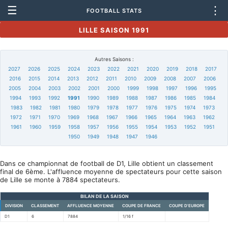
☰
⋮
FOOTBALL STATS
LILLE SAISON 1991
Autres Saisons :
2027
2026
2025
2024
2023
2022
2021
2020
2019
2018
2017
2016
2015
2014
2013
2012
2011
2010
2009
2008
2007
2006
2005
2004
2003
2002
2001
2000
1999
1998
1997
1996
1995
1994
1993
1992
1991
1990
1989
1988
1987
1986
1985
1984
1983
1982
1981
1980
1979
1978
1977
1976
1975
1974
1973
1972
1971
1970
1969
1968
1967
1966
1965
1964
1963
1962
1961
1960
1959
1958
1957
1956
1955
1954
1953
1952
1951
1950
1949
1948
1947
1946
Dans ce championnat de football de D1, Lille obtient un classement
final de 6ème. L'affluence moyenne de spectateurs pour cette saison
de Lille se monte à 7884 spectateurs.
BILAN DE LA SAISON
DIVISION
CLASSEMENT
AFFLUENCE MOYENNE
COUPE DE FRANCE
COUPE D'EUROPE
D1
6
7884
1/16 f