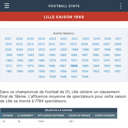
☰
⋮
FOOTBALL STATS
LILLE SAISON 1966
Autres Saisons :
2027
2026
2025
2024
2023
2022
2021
2020
2019
2018
2017
2016
2015
2014
2013
2012
2011
2010
2009
2008
2007
2006
2005
2004
2003
2002
2001
2000
1999
1998
1997
1996
1995
1994
1993
1992
1991
1990
1989
1988
1987
1986
1985
1984
1983
1982
1981
1980
1979
1978
1977
1976
1975
1974
1973
1972
1971
1970
1969
1968
1967
1966
1965
1964
1963
1962
1961
1960
1959
1958
1957
1956
1955
1954
1953
1952
1951
1950
1949
1948
1947
1946
Dans ce championnat de football de D1, Lille obtient un classement
final de 18ème. L'affluence moyenne de spectateurs pour cette saison
de Lille se monte à 7784 spectateurs.
BILAN DE LA SAISON
DIVISION
CLASSEMENT
AFFLUENCE MOYENNE
COUPE DE FRANCE
COUPE D'EUROPE
D1
18
7784
1/8 f