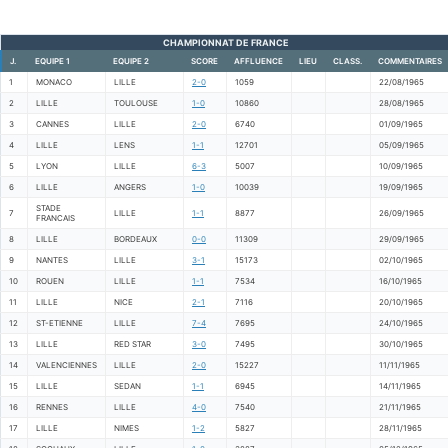
CHAMPIONNAT DE FRANCE
J.
EQUIPE 1
EQUIPE 2
SCORE
AFFLUENCE
LIEU
CLASS.
COMMENTAIRES
1
MONACO
LILLE
2-0
1059
22/08/1965
2
LILLE
TOULOUSE
1-0
10860
28/08/1965
3
CANNES
LILLE
2-0
6740
01/09/1965
4
LILLE
LENS
1-1
12701
05/09/1965
5
LYON
LILLE
6-3
5007
10/09/1965
6
LILLE
ANGERS
1-0
10039
19/09/1965
STADE
7
LILLE
1-1
8877
26/09/1965
FRANCAIS
8
LILLE
BORDEAUX
0-0
11309
29/09/1965
9
NANTES
LILLE
3-1
15173
02/10/1965
10
ROUEN
LILLE
1-1
7534
16/10/1965
11
LILLE
NICE
2-1
7116
20/10/1965
12
ST-ETIENNE
LILLE
7-4
7695
24/10/1965
13
LILLE
RED STAR
3-0
7495
30/10/1965
14
VALENCIENNES
LILLE
2-0
15227
11/11/1965
15
LILLE
SEDAN
1-1
6945
14/11/1965
16
RENNES
LILLE
4-0
7540
21/11/1965
17
LILLE
NIMES
1-2
5827
28/11/1965