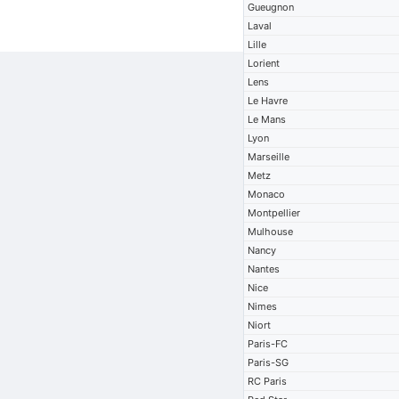
Gueugnon
Laval
Lille
Lorient
Lens
Le Havre
Le Mans
Lyon
Marseille
Metz
Monaco
Montpellier
Mulhouse
Nancy
Nantes
Nice
Nimes
Niort
Paris-FC
Paris-SG
RC Paris