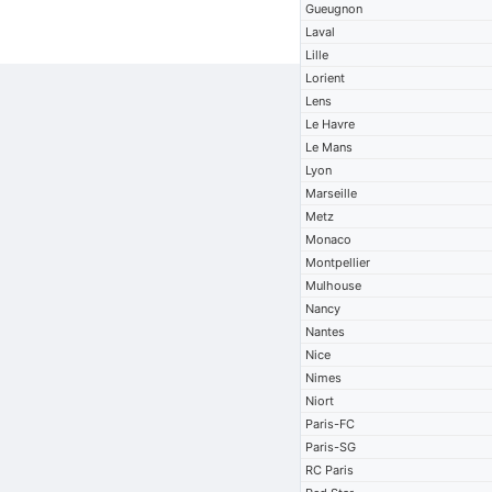
Gueugnon
Laval
Lille
Lorient
Lens
Le Havre
Le Mans
Lyon
Marseille
Metz
Monaco
Montpellier
Mulhouse
Nancy
Nantes
Nice
Nimes
Niort
Paris-FC
Paris-SG
RC Paris