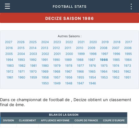
☰
⋮
FOOTBALL STATS
DECIZE SAISON 1986
Autres Saisons :
2027
2026
2025
2024
2023
2022
2021
2020
2019
2018
2017
2016
2015
2014
2013
2012
2011
2010
2009
2008
2007
2006
2005
2004
2003
2002
2001
2000
1999
1998
1997
1996
1995
1994
1993
1992
1991
1990
1989
1988
1987
1986
1985
1984
1983
1982
1981
1980
1979
1978
1977
1976
1975
1974
1973
1972
1971
1970
1969
1968
1967
1966
1965
1964
1963
1962
1961
1960
1959
1958
1957
1956
1955
1954
1953
1952
1951
1950
1949
1948
1947
1946
Dans ce championnat de football de , Decize obtient un classement
final de ème.
BILAN DE LA SAISON
DIVISION
CLASSEMENT
AFFLUENCE MOYENNE
COUPE DE FRANCE
COUPE D'EUROPE