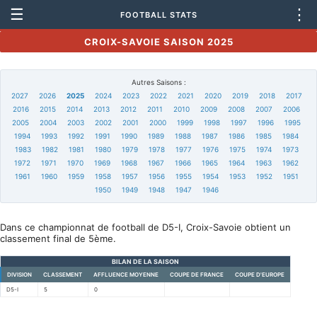
☰
⋮
FOOTBALL STATS
CROIX-SAVOIE SAISON 2025
Autres Saisons :
2027
2026
2025
2024
2023
2022
2021
2020
2019
2018
2017
2016
2015
2014
2013
2012
2011
2010
2009
2008
2007
2006
2005
2004
2003
2002
2001
2000
1999
1998
1997
1996
1995
1994
1993
1992
1991
1990
1989
1988
1987
1986
1985
1984
1983
1982
1981
1980
1979
1978
1977
1976
1975
1974
1973
1972
1971
1970
1969
1968
1967
1966
1965
1964
1963
1962
1961
1960
1959
1958
1957
1956
1955
1954
1953
1952
1951
1950
1949
1948
1947
1946
Dans ce championnat de football de D5-I, Croix-Savoie obtient un
classement final de 5ème.
BILAN DE LA SAISON
DIVISION
CLASSEMENT
AFFLUENCE MOYENNE
COUPE DE FRANCE
COUPE D'EUROPE
D5-I
5
0