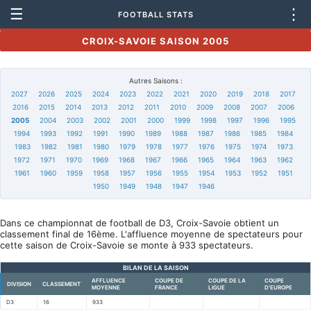
☰
⋮
FOOTBALL STATS
CROIX-SAVOIE SAISON 2005
Autres Saisons :
2027
2026
2025
2024
2023
2022
2021
2020
2019
2018
2017
2016
2015
2014
2013
2012
2011
2010
2009
2008
2007
2006
2005
2004
2003
2002
2001
2000
1999
1998
1997
1996
1995
1994
1993
1992
1991
1990
1989
1988
1987
1986
1985
1984
1983
1982
1981
1980
1979
1978
1977
1976
1975
1974
1973
1972
1971
1970
1969
1968
1967
1966
1965
1964
1963
1962
1961
1960
1959
1958
1957
1956
1955
1954
1953
1952
1951
1950
1949
1948
1947
1946
Dans ce championnat de football de D3, Croix-Savoie obtient un
classement final de 16ème. L'affluence moyenne de spectateurs pour
cette saison de Croix-Savoie se monte à 933 spectateurs.
BILAN DE LA SAISON
AFFLUENCE
COUPE DE
COUPE DE LA
COUPE
DIVISION
CLASSEMENT
MOYENNE
FRANCE
LIGUE
D'EUROPE
D3
16
933