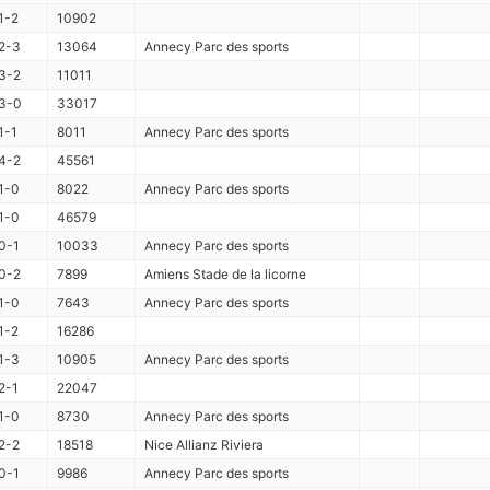
1-2
10902
2-3
13064
Annecy Parc des sports
3-2
11011
3-0
33017
1-1
8011
Annecy Parc des sports
4-2
45561
1-0
8022
Annecy Parc des sports
1-0
46579
0-1
10033
Annecy Parc des sports
0-2
7899
Amiens Stade de la licorne
1-0
7643
Annecy Parc des sports
1-2
16286
1-3
10905
Annecy Parc des sports
2-1
22047
1-0
8730
Annecy Parc des sports
2-2
18518
Nice Allianz Riviera
0-1
9986
Annecy Parc des sports