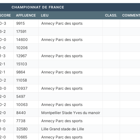
CHAMPIONNAT DE FRANCE
SCORE
AFFLUENCE
LIEU
CLASS.
COMMENT
0-3
9915
Annecy Parc des sports
6-2
17591
0-0
14600
Annecy Parc des sports
1-0
10206
1-3
12967
Annecy Parc des sports
2-1
15103
2-1
9864
Annecy Parc des sports
0-2
11058
3-0
10937
Annecy Parc des sports
2-0
5497
0-2
10063
Annecy Parc des sports
2-0
8440
Montpellier Stade Yves du manoir
1-0
7738
Annecy Parc des sports
1-0
32580
Lille Grand stade de Lille
2-0
10665
Annecy Parc des sports