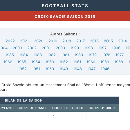
FOOTBALL STATS
CROIX-SAVOIE SAISON 2015
Autres Saisons :
3
2022
2021
2020
2019
2018
2017
2016
2015
2014
2004
2003
2002
2001
2000
1999
1998
1997
1996
19
6
1985
1984
1983
1982
1981
1980
1979
1978
1977
1966
1965
1964
1963
1962
1961
1960
1959
1958
1952
1951
1950
1949
1948
1947
1946
 Croix-Savoie obtient un classement final de 18ème. L'affluence moyen
eurs.
BILAN DE LA SAISON
OYENNE
COUPE DE FRANCE
COUPE DE LA LIGUE
COUPE D'EUROPE
-