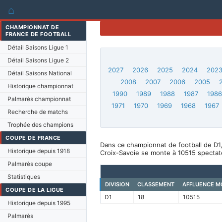
⌂
CHAMPIONNAT DE
FRANCE DE FOOTBALL
Détail Saisons Ligue 1
Détail Saisons Ligue 2
2027
2026
2025
2024
202
Détail Saisons National
2008
2007
2006
2005
Historique championnat
1990
1989
1988
1987
198
Palmarès championnat
1971
1970
1969
1968
1967
Recherche de matchs
Trophée des champions
COUPE DE FRANCE
Dans ce championnat de football de D1,
Historique depuis 1918
Croix-Savoie se monte à 10515 spectat
Palmarès coupe
Statistiques
DIVISION
CLASSEMENT
AFFLUENCE M
COUPE DE LA LIGUE
D1
18
10515
Historique depuis 1995
Palmarès