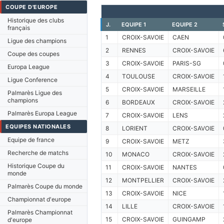
COUPE D'EUROPE
Historique des clubs
J.
EQUIPE 1
EQUIPE 2
français
1
CROIX-SAVOIE
CAEN
Ligue des champions
2
RENNES
CROIX-SAVOIE
Coupe des coupes
3
CROIX-SAVOIE
PARIS-SG
Europa League
4
TOULOUSE
CROIX-SAVOIE
Ligue Conference
5
CROIX-SAVOIE
MARSEILLE
Palmarès Ligue des
champions
6
BORDEAUX
CROIX-SAVOIE
Palmarès Europa League
7
CROIX-SAVOIE
LENS
EQUIPES NATIONALES
8
LORIENT
CROIX-SAVOIE
Equipe de france
9
CROIX-SAVOIE
METZ
Recherche de matchs
10
MONACO
CROIX-SAVOIE
Historique Coupe du
11
CROIX-SAVOIE
NANTES
monde
12
MONTPELLIER
CROIX-SAVOIE
Palmarès Coupe du monde
13
CROIX-SAVOIE
NICE
Championnat d'europe
14
LILLE
CROIX-SAVOIE
Palmarès Championnat
15
CROIX-SAVOIE
GUINGAMP
d'europe