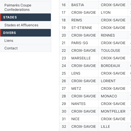
16
BASTIA
CROIX-SAVOIE
Palmarès Coupe
Confederations
17
CROIX-SAVOIE
LYON
STADES
18
REIMS
CROIX-SAVOIE
Stades et Affluences
19
ST-ETIENNE
CROIX-SAVOIE
DIVERS
20
CROIX-SAVOIE
RENNES
Liens
21
PARIS-SG
CROIX-SAVOIE
Contact
22
CROIX-SAVOIE
TOULOUSE
23
MARSEILLE
CROIX-SAVOIE
24
CROIX-SAVOIE
BORDEAUX
25
LENS
CROIX-SAVOIE
26
CROIX-SAVOIE
LORIENT
27
METZ
CROIX-SAVOIE
28
CROIX-SAVOIE
MONACO
29
NANTES
CROIX-SAVOIE
30
CROIX-SAVOIE
MONTPELLIER
31
NICE
CROIX-SAVOIE
32
CROIX-SAVOIE
LILLE