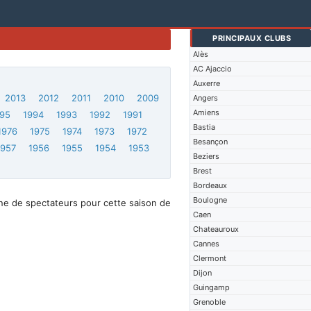
PRINCIPAUX CLUBS
Alès
AC Ajaccio
Auxerre
2013
2012
2011
2010
2009
Angers
Amiens
95
1994
1993
1992
1991
Bastia
1976
1975
1974
1973
1972
Besançon
1957
1956
1955
1954
1953
Beziers
Brest
Bordeaux
Boulogne
ne de spectateurs pour cette saison de
Caen
Chateauroux
Cannes
Clermont
Dijon
Guingamp
Grenoble