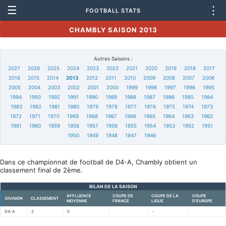
☰
⋮
FOOTBALL STATS
CHAMBLY SAISON 2013
Autres Saisons :
2027
2026
2025
2024
2023
2022
2021
2020
2019
2018
2017
2016
2015
2014
2013
2012
2011
2010
2009
2008
2007
2006
2005
2004
2003
2002
2001
2000
1999
1998
1997
1996
1995
1994
1993
1992
1991
1990
1989
1988
1987
1986
1985
1984
1983
1982
1981
1980
1979
1978
1977
1976
1975
1974
1973
1972
1971
1970
1969
1968
1967
1966
1965
1964
1963
1962
1961
1960
1959
1958
1957
1956
1955
1954
1953
1952
1951
1950
1949
1948
1947
1946
Dans ce championnat de football de D4-A, Chambly obtient un
classement final de 2ème.
BILAN DE LA SAISON
AFFLUENCE
COUPE DE
COUPE DE LA
COUPE
DIVISION
CLASSEMENT
MOYENNE
FRANCE
LIGUE
D'EUROPE
D4-A
2
0
-