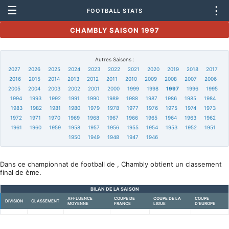
☰
⋮
FOOTBALL STATS
CHAMBLY SAISON 1997
Autres Saisons :
2027
2026
2025
2024
2023
2022
2021
2020
2019
2018
2017
2016
2015
2014
2013
2012
2011
2010
2009
2008
2007
2006
2005
2004
2003
2002
2001
2000
1999
1998
1997
1996
1995
1994
1993
1992
1991
1990
1989
1988
1987
1986
1985
1984
1983
1982
1981
1980
1979
1978
1977
1976
1975
1974
1973
1972
1971
1970
1969
1968
1967
1966
1965
1964
1963
1962
1961
1960
1959
1958
1957
1956
1955
1954
1953
1952
1951
1950
1949
1948
1947
1946
Dans ce championnat de football de , Chambly obtient un classement
final de ème.
BILAN DE LA SAISON
AFFLUENCE
COUPE DE
COUPE DE LA
COUPE
DIVISION
CLASSEMENT
MOYENNE
FRANCE
LIGUE
D'EUROPE