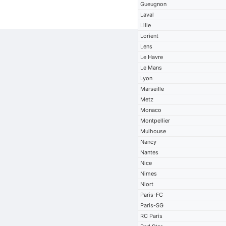
Gueugnon
Laval
Lille
Lorient
Lens
Le Havre
Le Mans
Lyon
Marseille
Metz
Monaco
Montpellier
Mulhouse
Nancy
Nantes
Nice
Nimes
Niort
Paris-FC
Paris-SG
RC Paris