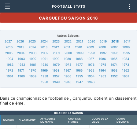
☰
⋮
FOOTBALL STATS
CARQUEFOU SAISON 2018
Autres Saisons :
2027
2026
2025
2024
2023
2022
2021
2020
2019
2018
2017
2016
2015
2014
2013
2012
2011
2010
2009
2008
2007
2006
2005
2004
2003
2002
2001
2000
1999
1998
1997
1996
1995
1994
1993
1992
1991
1990
1989
1988
1987
1986
1985
1984
1983
1982
1981
1980
1979
1978
1977
1976
1975
1974
1973
1972
1971
1970
1969
1968
1967
1966
1965
1964
1963
1962
1961
1960
1959
1958
1957
1956
1955
1954
1953
1952
1951
1950
1949
1948
1947
1946
Dans ce championnat de football de , Carquefou obtient un classement
final de ème.
BILAN DE LA SAISON
AFFLUENCE
COUPE DE
COUPE DE LA
COUPE
DIVISION
CLASSEMENT
MOYENNE
FRANCE
LIGUE
D'EUROPE