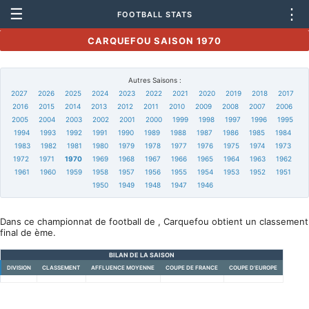
☰
⋮
FOOTBALL STATS
CARQUEFOU SAISON 1970
Autres Saisons :
2027
2026
2025
2024
2023
2022
2021
2020
2019
2018
2017
2016
2015
2014
2013
2012
2011
2010
2009
2008
2007
2006
2005
2004
2003
2002
2001
2000
1999
1998
1997
1996
1995
1994
1993
1992
1991
1990
1989
1988
1987
1986
1985
1984
1983
1982
1981
1980
1979
1978
1977
1976
1975
1974
1973
1972
1971
1970
1969
1968
1967
1966
1965
1964
1963
1962
1961
1960
1959
1958
1957
1956
1955
1954
1953
1952
1951
1950
1949
1948
1947
1946
Dans ce championnat de football de , Carquefou obtient un classement
final de ème.
BILAN DE LA SAISON
DIVISION
CLASSEMENT
AFFLUENCE MOYENNE
COUPE DE FRANCE
COUPE D'EUROPE