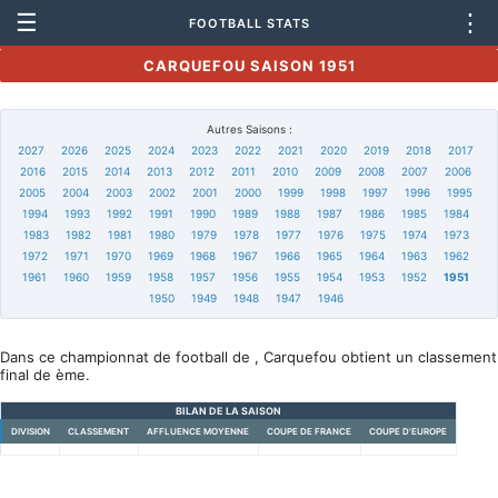
☰
⋮
FOOTBALL STATS
CARQUEFOU SAISON 1951
Autres Saisons :
2027
2026
2025
2024
2023
2022
2021
2020
2019
2018
2017
2016
2015
2014
2013
2012
2011
2010
2009
2008
2007
2006
2005
2004
2003
2002
2001
2000
1999
1998
1997
1996
1995
1994
1993
1992
1991
1990
1989
1988
1987
1986
1985
1984
1983
1982
1981
1980
1979
1978
1977
1976
1975
1974
1973
1972
1971
1970
1969
1968
1967
1966
1965
1964
1963
1962
1961
1960
1959
1958
1957
1956
1955
1954
1953
1952
1951
1950
1949
1948
1947
1946
Dans ce championnat de football de , Carquefou obtient un classement
final de ème.
BILAN DE LA SAISON
DIVISION
CLASSEMENT
AFFLUENCE MOYENNE
COUPE DE FRANCE
COUPE D'EUROPE