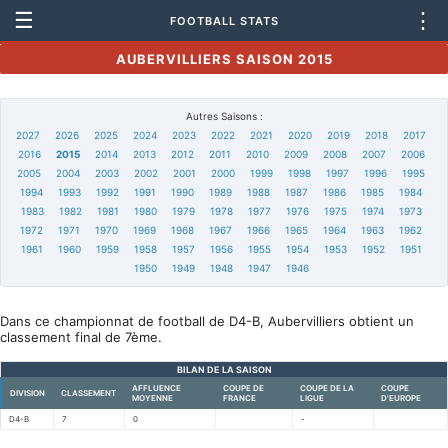
☰
⋮
FOOTBALL STATS
AUBERVILLIERS SAISON 2015
Autres Saisons :
2027
2026
2025
2024
2023
2022
2021
2020
2019
2018
2017
2016
2015
2014
2013
2012
2011
2010
2009
2008
2007
2006
2005
2004
2003
2002
2001
2000
1999
1998
1997
1996
1995
1994
1993
1992
1991
1990
1989
1988
1987
1986
1985
1984
1983
1982
1981
1980
1979
1978
1977
1976
1975
1974
1973
1972
1971
1970
1969
1968
1967
1966
1965
1964
1963
1962
1961
1960
1959
1958
1957
1956
1955
1954
1953
1952
1951
1950
1949
1948
1947
1946
Dans ce championnat de football de D4-B, Aubervilliers obtient un
classement final de 7ème.
BILAN DE LA SAISON
AFFLUENCE
COUPE DE
COUPE DE LA
COUPE
DIVISION
CLASSEMENT
MOYENNE
FRANCE
LIGUE
D'EUROPE
D4-B
7
0
-