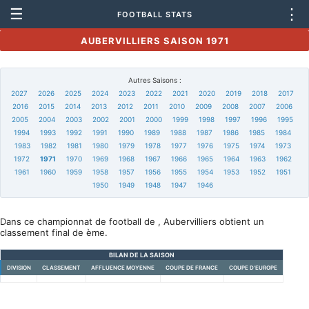
☰
⋮
FOOTBALL STATS
AUBERVILLIERS SAISON 1971
Autres Saisons :
2027
2026
2025
2024
2023
2022
2021
2020
2019
2018
2017
2016
2015
2014
2013
2012
2011
2010
2009
2008
2007
2006
2005
2004
2003
2002
2001
2000
1999
1998
1997
1996
1995
1994
1993
1992
1991
1990
1989
1988
1987
1986
1985
1984
1983
1982
1981
1980
1979
1978
1977
1976
1975
1974
1973
1972
1971
1970
1969
1968
1967
1966
1965
1964
1963
1962
1961
1960
1959
1958
1957
1956
1955
1954
1953
1952
1951
1950
1949
1948
1947
1946
Dans ce championnat de football de , Aubervilliers obtient un
classement final de ème.
BILAN DE LA SAISON
DIVISION
CLASSEMENT
AFFLUENCE MOYENNE
COUPE DE FRANCE
COUPE D'EUROPE