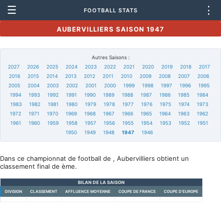
☰
⋮
FOOTBALL STATS
AUBERVILLIERS SAISON 1947
Autres Saisons :
2027
2026
2025
2024
2023
2022
2021
2020
2019
2018
2017
2016
2015
2014
2013
2012
2011
2010
2009
2008
2007
2006
2005
2004
2003
2002
2001
2000
1999
1998
1997
1996
1995
1994
1993
1992
1991
1990
1989
1988
1987
1986
1985
1984
1983
1982
1981
1980
1979
1978
1977
1976
1975
1974
1973
1972
1971
1970
1969
1968
1967
1966
1965
1964
1963
1962
1961
1960
1959
1958
1957
1956
1955
1954
1953
1952
1951
1950
1949
1948
1947
1946
Dans ce championnat de football de , Aubervilliers obtient un
classement final de ème.
BILAN DE LA SAISON
DIVISION
CLASSEMENT
AFFLUENCE MOYENNE
COUPE DE FRANCE
COUPE D'EUROPE