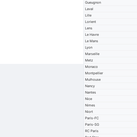
Gueugnon
Laval
Lille
Lorient
Lens
Le Havre
Le Mans
Lyon
Marseille
Metz
Monaco
Montpellier
Mulhouse
Nancy
Nantes
Nice
Nimes
Niort
Paris-FC
Paris-SG
RC Paris