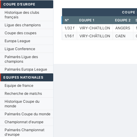
COUPE D'EUROPE
Historique des clubs
COUPE 
français
N°
EQUIPE 1
EQUIPE 2
Ligue des champions
1/32 f
VIRY-CHATILLON
ANGERS
Coupe des coupes
1/16 f
VIRY-CHÂTILLON
CAEN
Europa League
Ligue Conference
Palmarès Ligue des
champions
Palmarès Europa League
EQUIPES NATIONALES
Equipe de france
Recherche de matchs
Historique Coupe du
monde
Palmarès Coupe du monde
Championnat d'europe
Palmarès Championnat
d'europe