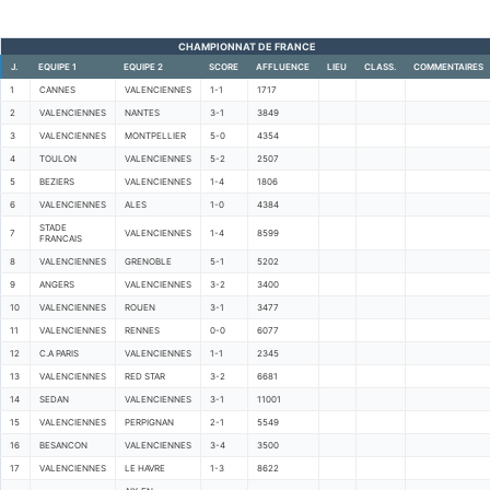
CHAMPIONNAT DE FRANCE
J.
EQUIPE 1
EQUIPE 2
SCORE
AFFLUENCE
LIEU
CLASS.
COMMENTAIRES
1
CANNES
VALENCIENNES
1-1
1717
2
VALENCIENNES
NANTES
3-1
3849
3
VALENCIENNES
MONTPELLIER
5-0
4354
4
TOULON
VALENCIENNES
5-2
2507
5
BEZIERS
VALENCIENNES
1-4
1806
6
VALENCIENNES
ALES
1-0
4384
STADE
7
VALENCIENNES
1-4
8599
FRANCAIS
8
VALENCIENNES
GRENOBLE
5-1
5202
9
ANGERS
VALENCIENNES
3-2
3400
10
VALENCIENNES
ROUEN
3-1
3477
11
VALENCIENNES
RENNES
0-0
6077
12
C.A PARIS
VALENCIENNES
1-1
2345
13
VALENCIENNES
RED STAR
3-2
6681
14
SEDAN
VALENCIENNES
3-1
11001
15
VALENCIENNES
PERPIGNAN
2-1
5549
16
BESANCON
VALENCIENNES
3-4
3500
17
VALENCIENNES
LE HAVRE
1-3
8622