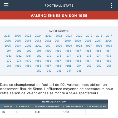
☰
⋮
FOOTBALL STATS
VALENCIENNES SAISON 1955
Autres Saisons :
2027
2026
2025
2024
2023
2022
2021
2020
2019
2018
2017
2016
2015
2014
2013
2012
2011
2010
2009
2008
2007
2006
2005
2004
2003
2002
2001
2000
1999
1998
1997
1996
1995
1994
1993
1992
1991
1990
1989
1988
1987
1986
1985
1984
1983
1982
1981
1980
1979
1978
1977
1976
1975
1974
1973
1972
1971
1970
1969
1968
1967
1966
1965
1964
1963
1962
1961
1960
1959
1958
1957
1956
1955
1954
1953
1952
1951
1950
1949
1948
1947
1946
Dans ce championnat de football de D2, Valenciennes obtient un
classement final de 5ème. L'affluence moyenne de spectateurs pour
cette saison de Valenciennes se monte à 5544 spectateurs.
BILAN DE LA SAISON
DIVISION
CLASSEMENT
AFFLUENCE MOYENNE
COUPE DE FRANCE
COUPE D'EUROPE
D2
5
5544
1/16 f