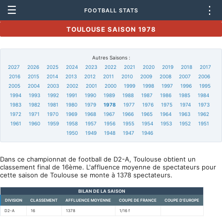
☰
⋮
FOOTBALL STATS
TOULOUSE SAISON 1978
Autres Saisons :
2027
2026
2025
2024
2023
2022
2021
2020
2019
2018
2017
2016
2015
2014
2013
2012
2011
2010
2009
2008
2007
2006
2005
2004
2003
2002
2001
2000
1999
1998
1997
1996
1995
1994
1993
1992
1991
1990
1989
1988
1987
1986
1985
1984
1983
1982
1981
1980
1979
1978
1977
1976
1975
1974
1973
1972
1971
1970
1969
1968
1967
1966
1965
1964
1963
1962
1961
1960
1959
1958
1957
1956
1955
1954
1953
1952
1951
1950
1949
1948
1947
1946
Dans ce championnat de football de D2-A, Toulouse obtient un
classement final de 16ème. L'affluence moyenne de spectateurs pour
cette saison de Toulouse se monte à 1378 spectateurs.
BILAN DE LA SAISON
DIVISION
CLASSEMENT
AFFLUENCE MOYENNE
COUPE DE FRANCE
COUPE D'EUROPE
D2-A
16
1378
1/16 f