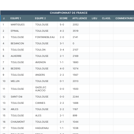
CHAMPIONNAT DE FRANCE
J.
EQUIPE 1
EQUIPE 2
SCORE
AFFLUENCE
LIEU
CLASS.
COMMENTAIRE
1
MARTIGUES
TOULOUSE
5-0
2052
2
EPINAL
TOULOUSE
4-2
3519
3
TOULOUSE
FONTAINEBLEAU
2-0
2141
4
BESANCON
TOULOUSE
3-1
0
5
TOULOUSE
TOULON
3-4
2107
6
AUXERRE
TOULOUSE
2-1
2169
7
TOULOUSE
AVIGNON
1-1
1880
8
BEZIERS
TOULOUSE
4-0
1074
9
TOULOUSE
ANGERS
2-2
1567
10
MELUN
TOULOUSE
0-1
2013
GAZELEC
11
TOULOUSE
0-0
1500
AJACCIO
12
SAINT-DIé
TOULOUSE
0-0
2244
13
TOULOUSE
CANNES
2-2
1488
14
ARLES
TOULOUSE
2-2
1167
15
TOULOUSE
ALES
2-1
899
16
CHAUMONT
TOULOUSE
2-1
1044
17
TOULOUSE
HAGUENAU
1-1
1038