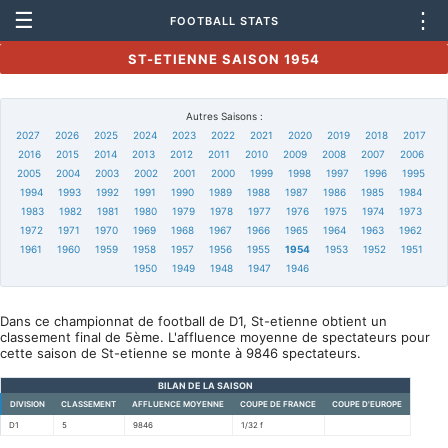
☰
⋮
FOOTBALL STATS
ST-ETIENNE SAISON 1954
Autres Saisons :
2027
2026
2025
2024
2023
2022
2021
2020
2019
2018
2017
2016
2015
2014
2013
2012
2011
2010
2009
2008
2007
2006
2005
2004
2003
2002
2001
2000
1999
1998
1997
1996
1995
1994
1993
1992
1991
1990
1989
1988
1987
1986
1985
1984
1983
1982
1981
1980
1979
1978
1977
1976
1975
1974
1973
1972
1971
1970
1969
1968
1967
1966
1965
1964
1963
1962
1961
1960
1959
1958
1957
1956
1955
1954
1953
1952
1951
1950
1949
1948
1947
1946
Dans ce championnat de football de D1, St-etienne obtient un
classement final de 5ème. L'affluence moyenne de spectateurs pour
cette saison de St-etienne se monte à 9846 spectateurs.
BILAN DE LA SAISON
DIVISION
CLASSEMENT
AFFLUENCE MOYENNE
COUPE DE FRANCE
COUPE D'EUROPE
D1
5
9846
1/32 f