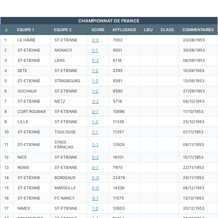
CHAMPIONNAT DE FRANCE
J.
EQUIPE 1
EQUIPE 2
SCORE
AFFLUENCE
LIEU
CLASS.
COMMENTAIRES
1
LE HAVRE
ST-ETIENNE
2-0
7002
23/08/1953
2
ST-ETIENNE
MONACO
1-1
9001
30/08/1953
3
ST-ETIENNE
LENS
5-2
6116
06/09/1953
4
SETE
ST-ETIENNE
1-2
2295
10/09/1953
5
ST-ETIENNE
STRASBOURG
1-0
9391
13/09/1953
6
SOCHAUX
ST-ETIENNE
1-2
6590
27/09/1953
7
ST-ETIENNE
METZ
3-2
5716
08/10/1953
8
CORT ROUBAIX
ST-ETIENNE
0-1
10896
11/10/1953
9
LILLE
ST-ETIENNE
1-0
11335
25/10/1953
10
ST-ETIENNE
TOULOUSE
1-1
11357
01/11/1953
STADE
11
ST-ETIENNE
2-1
12928
08/11/1953
FRANCAIS
12
NICE
ST-ETIENNE
5-2
16101
15/11/1953
13
REIMS
ST-ETIENNE
0-1
7970
22/11/1953
14
ST-ETIENNE
BORDEAUX
2-0
22476
29/11/1953
15
ST-ETIENNE
MARSEILLE
0-0
14336
06/12/1953
16
ST-ETIENNE
FC NANCY
3-1
11575
13/12/1953
17
NIMES
ST-ETIENNE
1-0
10803
20/12/1953