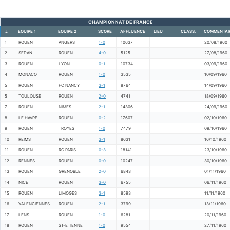
CHAMPIONNAT DE FRANCE
J.
EQUIPE 1
EQUIPE 2
SCORE
AFFLUENCE
LIEU
CLASS.
COMMENTAI
1
ROUEN
ANGERS
1-0
10637
20/08/1960
2
SEDAN
ROUEN
4-0
5125
27/08/1960
3
ROUEN
LYON
0-1
10734
03/09/1960
4
MONACO
ROUEN
1-0
3535
10/09/1960
5
ROUEN
FC NANCY
3-1
8764
14/09/1960
5
TOULOUSE
ROUEN
2-0
4741
18/09/1960
7
ROUEN
NIMES
2-1
14306
24/09/1960
8
LE HAVRE
ROUEN
0-2
17607
02/10/1960
9
ROUEN
TROYES
1-0
7479
09/10/1960
10
REIMS
ROUEN
3-1
8631
16/10/1960
11
ROUEN
RC PARIS
0-3
18141
23/10/1960
12
RENNES
ROUEN
0-0
10247
30/10/1960
13
ROUEN
GRENOBLE
2-0
6843
01/11/1960
14
NICE
ROUEN
3-0
6755
06/11/1960
15
ROUEN
LIMOGES
3-1
8593
11/11/1960
16
VALENCIENNES
ROUEN
2-1
3799
13/11/1960
17
LENS
ROUEN
1-0
6281
20/11/1960
18
ROUEN
ST-ETIENNE
1-0
9554
27/11/1960