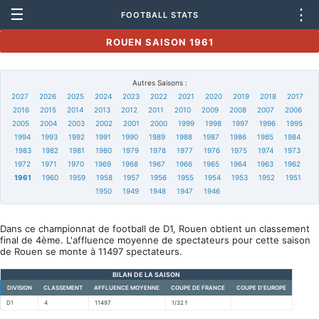
☰
⋮
FOOTBALL STATS
ROUEN SAISON 1961
Autres Saisons :
2027
2026
2025
2024
2023
2022
2021
2020
2019
2018
2017
2016
2015
2014
2013
2012
2011
2010
2009
2008
2007
2006
2005
2004
2003
2002
2001
2000
1999
1998
1997
1996
1995
1994
1993
1992
1991
1990
1989
1988
1987
1986
1985
1984
1983
1982
1981
1980
1979
1978
1977
1976
1975
1974
1973
1972
1971
1970
1969
1968
1967
1966
1965
1964
1963
1962
1961
1960
1959
1958
1957
1956
1955
1954
1953
1952
1951
1950
1949
1948
1947
1946
Dans ce championnat de football de D1, Rouen obtient un classement
final de 4ème. L'affluence moyenne de spectateurs pour cette saison
de Rouen se monte à 11497 spectateurs.
BILAN DE LA SAISON
DIVISION
CLASSEMENT
AFFLUENCE MOYENNE
COUPE DE FRANCE
COUPE D'EUROPE
D1
4
11497
1/32 f