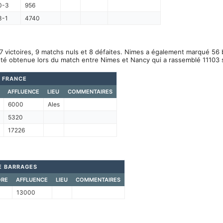
0-3
956
3-1
4740
7 victoires, 9 matchs nuls et 8 défaites. Nimes a également marqué 56 b
été obtenue lors du match entre Nimes et Nancy qui a rassemblé 11103 
 FRANCE
AFFLUENCE
LIEU
COMMENTAIRES
6000
Ales
5320
17226
E BARRAGES
ORE
AFFLUENCE
LIEU
COMMENTAIRES
13000