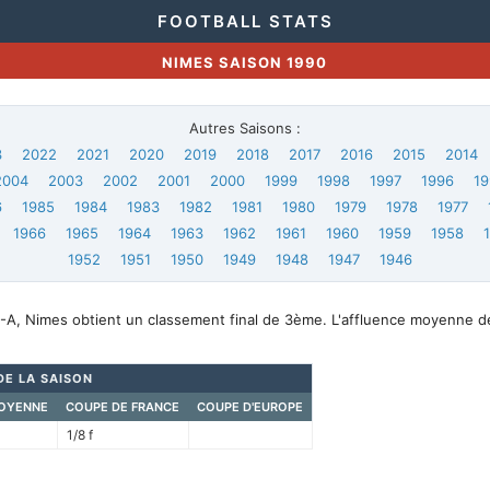
FOOTBALL STATS
NIMES SAISON 1990
Autres Saisons :
3
2022
2021
2020
2019
2018
2017
2016
2015
2014
2004
2003
2002
2001
2000
1999
1998
1997
1996
19
6
1985
1984
1983
1982
1981
1980
1979
1978
1977
1966
1965
1964
1963
1962
1961
1960
1959
1958
1952
1951
1950
1949
1948
1947
1946
-A, Nimes obtient un classement final de 3ème. L'affluence moyenne d
DE LA SAISON
OYENNE
COUPE DE FRANCE
COUPE D'EUROPE
1/8 f