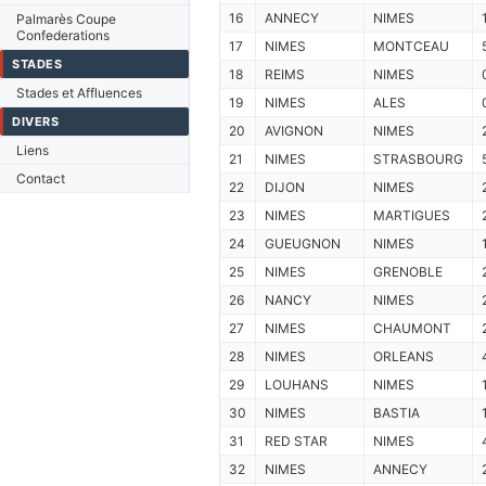
16
ANNECY
NIMES
Palmarès Coupe
Confederations
17
NIMES
MONTCEAU
STADES
18
REIMS
NIMES
Stades et Affluences
19
NIMES
ALES
DIVERS
20
AVIGNON
NIMES
Liens
21
NIMES
STRASBOURG
Contact
22
DIJON
NIMES
23
NIMES
MARTIGUES
24
GUEUGNON
NIMES
25
NIMES
GRENOBLE
26
NANCY
NIMES
27
NIMES
CHAUMONT
28
NIMES
ORLEANS
29
LOUHANS
NIMES
30
NIMES
BASTIA
31
RED STAR
NIMES
32
NIMES
ANNECY