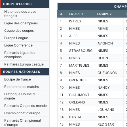
COUPE D'EUROPE
CHAMP
Historique des clubs
J.
EQUIPE 1
EQUIPE 2
français
1
ISTRES
NIMES
Ligue des champions
2
NIMES
REIMS
Coupe des coupes
3
ALES
NIMES
Europa League
4
NIMES
AVIGNON
Ligue Conference
5
STRASBOURG
NIMES
Palmarès Ligue des
champions
6
NIMES
DIJON
Palmarès Europa League
7
MARTIGUES
NIMES
EQUIPES NATIONALES
8
NIMES
GUEUGNON
Equipe de france
9
GRENOBLE
NIMES
Recherche de matchs
10
NIMES
NANCY
Historique Coupe du
11
CHAUMONT
NIMES
monde
12
ORLEANS
NIMES
Palmarès Coupe du monde
13
NIMES
LOUHANS
Championnat d'europe
14
BASTIA
NIMES
Palmarès Championnat
15
NIMES
RED STAR
d'europe