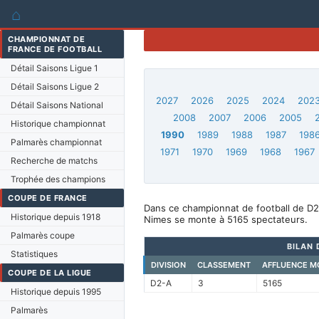
⌂
CHAMPIONNAT DE
FRANCE DE FOOTBALL
Détail Saisons Ligue 1
Détail Saisons Ligue 2
2027
2026
2025
2024
202
Détail Saisons National
2008
2007
2006
2005
Historique championnat
1990
1989
1988
1987
198
Palmarès championnat
1971
1970
1969
1968
1967
Recherche de matchs
Trophée des champions
COUPE DE FRANCE
Dans ce championnat de football de D2
Historique depuis 1918
Nimes se monte à 5165 spectateurs.
Palmarès coupe
BILAN 
Statistiques
DIVISION
CLASSEMENT
AFFLUENCE M
COUPE DE LA LIGUE
D2-A
3
5165
Historique depuis 1995
Palmarès