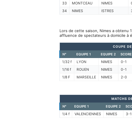
33
MONTCEAU
NIMES
34
NIMES
ISTRES
Lors de cette saison, Nimes a obtenu 1
affluence de spectateurs à domicile à 
COUPE DE
N°
EQUIPE 1
EQUIPE 2
SCORE
1/32 f
LYON
NIMES
0-1
1/16 f
ROUEN
NIMES
0-1
1/8 F
MARSEILLE
NIMES
2-0
MATCHS D
N°
EQUIPE 1
EQUIPE 2
SC
1/4 f
VALENCIENNES
NIMES
3-1