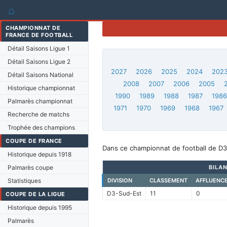
⌂
CHAMPIONNAT DE
FRANCE DE FOOTBALL
Détail Saisons Ligue 1
Détail Saisons Ligue 2
2027
2026
2025
2024
202
Détail Saisons National
2008
2007
2006
2005
Historique championnat
1990
1989
1988
1987
198
Palmarès championnat
1971
1970
1969
1968
1967
Recherche de matchs
Trophée des champions
COUPE DE FRANCE
Dans ce championnat de football de D3
Historique depuis 1918
Palmarès coupe
BILAN
Statistiques
DIVISION
CLASSEMENT
AFFLUENC
D3-Sud-Est
11
0
COUPE DE LA LIGUE
Historique depuis 1995
Palmarès