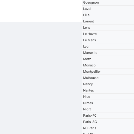
Gueugnon
Laval
Lille
Lorient
Lens
Le Havre
Le Mans
Lyon
Marseille
Metz
Monaco
Montpellier
Mulhouse
Nancy
Nantes
Nice
Nimes
Niort
Paris-FC
Paris-SG
RC Paris