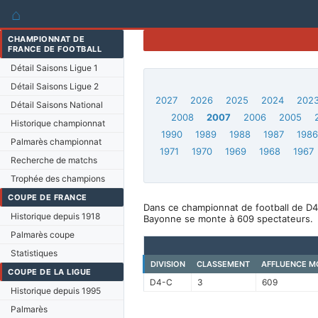
⌂
CHAMPIONNAT DE
FRANCE DE FOOTBALL
Détail Saisons Ligue 1
Détail Saisons Ligue 2
2027
2026
2025
2024
202
Détail Saisons National
2008
2007
2006
2005
Historique championnat
1990
1989
1988
1987
198
Palmarès championnat
1971
1970
1969
1968
1967
Recherche de matchs
Trophée des champions
COUPE DE FRANCE
Dans ce championnat de football de D4
Historique depuis 1918
Bayonne se monte à 609 spectateurs.
Palmarès coupe
Statistiques
DIVISION
CLASSEMENT
AFFLUENCE M
COUPE DE LA LIGUE
D4-C
3
609
Historique depuis 1995
Palmarès