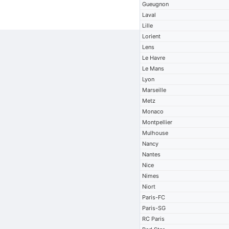
Gueugnon
Laval
Lille
Lorient
Lens
Le Havre
Le Mans
Lyon
Marseille
Metz
Monaco
Montpellier
Mulhouse
Nancy
Nantes
Nice
Nimes
Niort
Paris-FC
Paris-SG
RC Paris