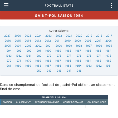
☰
⋮
FOOTBALL STATS
SAINT-POL SAISON 1954
Autres Saisons :
2027
2026
2025
2024
2023
2022
2021
2020
2019
2018
2017
2016
2015
2014
2013
2012
2011
2010
2009
2008
2007
2006
2005
2004
2003
2002
2001
2000
1999
1998
1997
1996
1995
1994
1993
1992
1991
1990
1989
1988
1987
1986
1985
1984
1983
1982
1981
1980
1979
1978
1977
1976
1975
1974
1973
1972
1971
1970
1969
1968
1967
1966
1965
1964
1963
1962
1961
1960
1959
1958
1957
1956
1955
1954
1953
1952
1951
1950
1949
1948
1947
1946
Dans ce championnat de football de , saint-Pol obtient un classement
final de ème.
BILAN DE LA SAISON
DIVISION
CLASSEMENT
AFFLUENCE MOYENNE
COUPE DE FRANCE
COUPE D'EUROPE