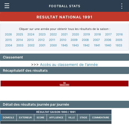
☰
⋮
FOOTBALL STATS
RESULTAT NATIONAL 1991
Cliquer sur une année pour obtenir tous les résultats de la saison :
2026
2025
2024
2023
2022
2021
2020
2019
2018
2017
2016
2015
2014
2013
2012
2011
2010
2009
2008
2007
2006
2005
2004
2003
2002
2001
2000
1945
1943
1942
1941
1940
1933
Classement
>>>
Accès au classement de l'année
Récapitulatif des résultats
D3
Saison1991
Détail des résultats journée par journée
RÉSULTAT SAISON 1990 / 1991
DOMICILE
EXTERIEUR
SCORE
AFFLUENCE
VILLE
STADE
COMMENTAIRE