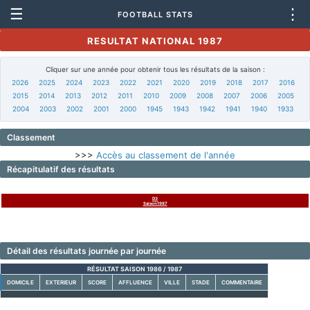
☰
⋮
FOOTBALL STATS
RESULTAT NATIONAL 1987
Cliquer sur une année pour obtenir tous les résultats de la saison :
2026
2025
2024
2023
2022
2021
2020
2019
2018
2017
2016
2015
2014
2013
2012
2011
2010
2009
2008
2007
2006
2005
2004
2003
2002
2001
2000
1945
1943
1942
1941
1940
1933
Classement
>>>
Accès au classement de l'année
Récapitulatif des résultats
D3
Saison1987
Détail des résultats journée par journée
RÉSULTAT SAISON 1986 / 1987
DOMICILE
EXTERIEUR
SCORE
AFFLUENCE
VILLE
STADE
COMMENTAIRE