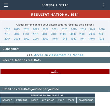
☰
⋮
FOOTBALL STATS
RESULTAT NATIONAL 1981
Cliquer sur une année pour obtenir tous les résultats de la saison :
2026
2025
2024
2023
2022
2021
2020
2019
2018
2017
2016
2015
2014
2013
2012
2011
2010
2009
2008
2007
2006
2005
2004
2003
2002
2001
2000
1945
1943
1942
1941
1940
1933
Classement
>>>
Accès au classement de l'année
Récapitulatif des résultats
D3
Saison1981
Détail des résultats journée par journée
RÉSULTAT SAISON 1980 / 1981
DOMICILE
EXTERIEUR
SCORE
AFFLUENCE
VILLE
STADE
COMMENTAIRE