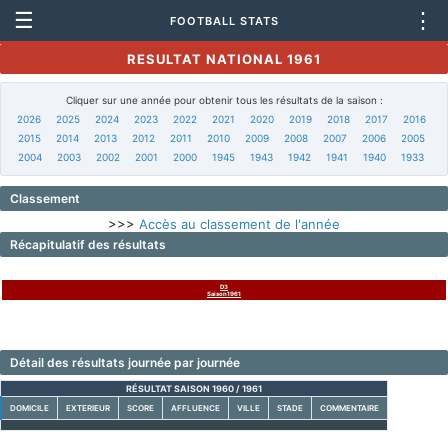
☰
⋮
FOOTBALL STATS
RESULTAT NATIONAL 1961
Cliquer sur une année pour obtenir tous les résultats de la saison :
2026
2025
2024
2023
2022
2021
2020
2019
2018
2017
2016
2015
2014
2013
2012
2011
2010
2009
2008
2007
2006
2005
2004
2003
2002
2001
2000
1945
1943
1942
1941
1940
1933
Classement
>>>
Accès au classement de l'année
Récapitulatif des résultats
D3
Saison1961
Détail des résultats journée par journée
RÉSULTAT SAISON 1960 / 1961
DOMICILE
EXTERIEUR
SCORE
AFFLUENCE
VILLE
STADE
COMMENTAIRE