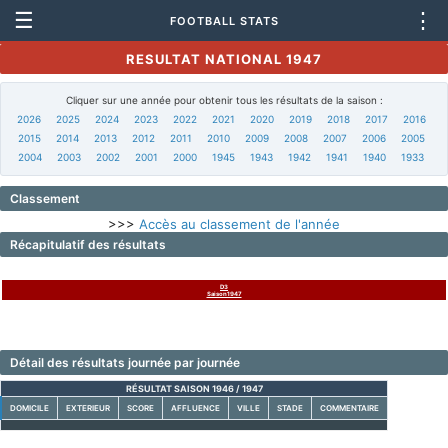
☰
⋮
FOOTBALL STATS
RESULTAT NATIONAL 1947
Cliquer sur une année pour obtenir tous les résultats de la saison :
2026
2025
2024
2023
2022
2021
2020
2019
2018
2017
2016
2015
2014
2013
2012
2011
2010
2009
2008
2007
2006
2005
2004
2003
2002
2001
2000
1945
1943
1942
1941
1940
1933
Classement
>>>
Accès au classement de l'année
Récapitulatif des résultats
D3
Saison1947
Détail des résultats journée par journée
RÉSULTAT SAISON 1946 / 1947
DOMICILE
EXTERIEUR
SCORE
AFFLUENCE
VILLE
STADE
COMMENTAIRE