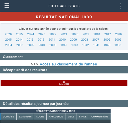
☰
⋮
FOOTBALL STATS
RESULTAT NATIONAL 1939
Cliquer sur une année pour obtenir tous les résultats de la saison :
2026
2025
2024
2023
2022
2021
2020
2019
2018
2017
2016
2015
2014
2013
2012
2011
2010
2009
2008
2007
2006
2005
2004
2003
2002
2001
2000
1945
1943
1942
1941
1940
1933
Classement
>>>
Accès au classement de l'année
Récapitulatif des résultats
D3
Saison1939
Détail des résultats journée par journée
RÉSULTAT SAISON 1938 / 1939
DOMICILE
EXTERIEUR
SCORE
AFFLUENCE
VILLE
STADE
COMMENTAIRE