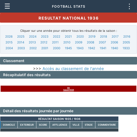
☰
⋮
FOOTBALL STATS
RESULTAT NATIONAL 1936
Cliquer sur une année pour obtenir tous les résultats de la saison :
2026
2025
2024
2023
2022
2021
2020
2019
2018
2017
2016
2015
2014
2013
2012
2011
2010
2009
2008
2007
2006
2005
2004
2003
2002
2001
2000
1945
1943
1942
1941
1940
1933
Classement
>>>
Accès au classement de l'année
Récapitulatif des résultats
D3
Saison1936
Détail des résultats journée par journée
RÉSULTAT SAISON 1935 / 1936
DOMICILE
EXTERIEUR
SCORE
AFFLUENCE
VILLE
STADE
COMMENTAIRE