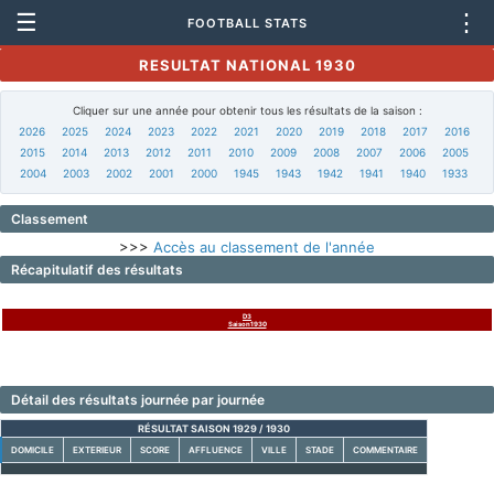
☰
⋮
FOOTBALL STATS
RESULTAT NATIONAL 1930
Cliquer sur une année pour obtenir tous les résultats de la saison :
2026
2025
2024
2023
2022
2021
2020
2019
2018
2017
2016
2015
2014
2013
2012
2011
2010
2009
2008
2007
2006
2005
2004
2003
2002
2001
2000
1945
1943
1942
1941
1940
1933
Classement
>>>
Accès au classement de l'année
Récapitulatif des résultats
D3
Saison1930
Détail des résultats journée par journée
RÉSULTAT SAISON 1929 / 1930
DOMICILE
EXTERIEUR
SCORE
AFFLUENCE
VILLE
STADE
COMMENTAIRE