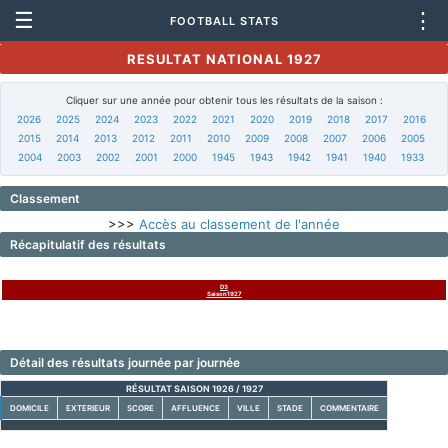
☰
⋮
FOOTBALL STATS
RESULTAT NATIONAL 1927
Cliquer sur une année pour obtenir tous les résultats de la saison :
2026
2025
2024
2023
2022
2021
2020
2019
2018
2017
2016
2015
2014
2013
2012
2011
2010
2009
2008
2007
2006
2005
2004
2003
2002
2001
2000
1945
1943
1942
1941
1940
1933
Classement
>>>
Accès au classement de l'année
Récapitulatif des résultats
D3
Saison1927
Détail des résultats journée par journée
RÉSULTAT SAISON 1926 / 1927
DOMICILE
EXTERIEUR
SCORE
AFFLUENCE
VILLE
STADE
COMMENTAIRE