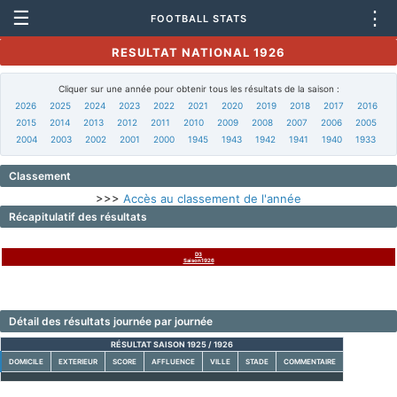
☰
⋮
FOOTBALL STATS
RESULTAT NATIONAL 1926
Cliquer sur une année pour obtenir tous les résultats de la saison :
2026
2025
2024
2023
2022
2021
2020
2019
2018
2017
2016
2015
2014
2013
2012
2011
2010
2009
2008
2007
2006
2005
2004
2003
2002
2001
2000
1945
1943
1942
1941
1940
1933
Classement
>>>
Accès au classement de l'année
Récapitulatif des résultats
D3
Saison1926
Détail des résultats journée par journée
RÉSULTAT SAISON 1925 / 1926
DOMICILE
EXTERIEUR
SCORE
AFFLUENCE
VILLE
STADE
COMMENTAIRE