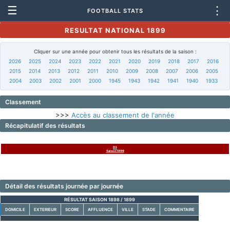
☰
⋮
FOOTBALL STATS
RESULTAT NATIONAL 1899
Cliquer sur une année pour obtenir tous les résultats de la saison :
2026
2025
2024
2023
2022
2021
2020
2019
2018
2017
2016
2015
2014
2013
2012
2011
2010
2009
2008
2007
2006
2005
2004
2003
2002
2001
2000
1945
1943
1942
1941
1940
1933
Classement
>>>
Accès au classement de l'année
Récapitulatif des résultats
D3
Saison1899
Détail des résultats journée par journée
RÉSULTAT SAISON 1898 / 1899
DOMICILE
EXTERIEUR
SCORE
AFFLUENCE
VILLE
STADE
COMMENTAIRE