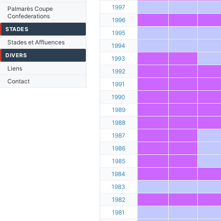
1997
Palmarès Coupe
Confederations
1996
STADES
1995
Stades et Affluences
1994
DIVERS
1993
Liens
1992
Contact
1991
1990
1989
1988
1987
1986
1985
1984
1983
1982
1981