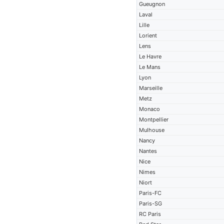
Gueugnon
Laval
Lille
Lorient
Lens
Le Havre
Le Mans
Lyon
Marseille
Metz
Monaco
Montpellier
Mulhouse
Nancy
Nantes
Nice
Nimes
Niort
Paris-FC
Paris-SG
RC Paris