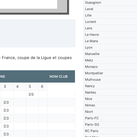
Gueugnon
Laval
Lille
Lorient
Lens
Le Havre
Le Mans
Lyon
Marseille
e France, coupe de la Ligue et coupes
Metz
Monaco
Montpellier
ONS
NOM CLUB
Mulhouse
Nancy
3
4
5
6
Nantes
D5
Nice
D3
Nimes
D3
Niort
D3
Paris-FC
Paris-SG
D3
RC Paris
D3