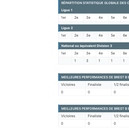
RÉPARTITION STATISTIQUE GLOBALE DES 
Ligue 1
1er
2e
3e
4e
5e
6e
Ligue 2
1er
2e
3e
4e
5e
6e
National ou àquivalent Division 3
1er
2e
3e
4e
5e
6e
1
3
1
1
1
MEILLEURES PERFORMANCES DE BREST B 
Victoires
Finaliste
1/2 finali
0
0
0
MEILLEURES PERFORMANCES DE BREST B E
Victoires
Finaliste
1/2 finali
0
0
0