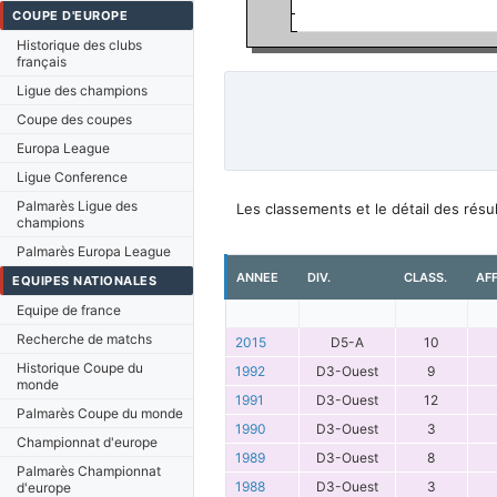
COUPE D'EUROPE
Historique des clubs
français
Ligue des champions
Coupe des coupes
Europa League
Ligue Conference
Palmarès Ligue des
Les classements et le détail des rés
champions
Palmarès Europa League
ANNEE
DIV.
CLASS.
AF
EQUIPES NATIONALES
Equipe de france
Recherche de matchs
2015
D5-A
10
Historique Coupe du
1992
D3-Ouest
9
monde
1991
D3-Ouest
12
Palmarès Coupe du monde
1990
D3-Ouest
3
Championnat d'europe
1989
D3-Ouest
8
Palmarès Championnat
1988
D3-Ouest
3
d'europe