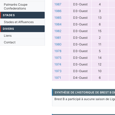
1987
D3-Ouest
4
Palmarès Coupe
Confederations
1986
D3-Ouest
3
STADES
1985
D3-Ouest
13
Stades et Affluences
1984
D3-Ouest
6
DIVERS
1982
D3-Ouest
15
Liens
1981
D3-Ouest
2
Contact
1980
D3-Ouest
11
1978
D3-Ouest
5
1975
D3-Ouest
14
1974
D3-Ouest
12
1973
D3-Ouest
10
1971
D4-Ouest
6
SYNTHÈSE DE L'HISTORIQUE DE BREST B D
Brest B a participé à aucune saison de Lig