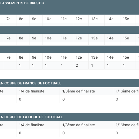
CLASSEMENTS DE BREST B
7e
8e
9e
10e
11e
12e
13e
14e
15e
7e
8e
9e
10e
11e
12e
13e
14e
15e
7e
8e
9e
10e
11e
12e
13e
14e
15e
1
1
1
1
2
1
1
1
EN COUPE DE FRANCE DE FOOTBALL
ste
1/4 de finaliste
1/8ème de finaliste
1/16ème de fi
0
0
0
N COUPE DE LA LIGUE DE FOOTBALL
ste
1/4 de finaliste
1/8ème de finaliste
1/16ème de fi
0
0
0