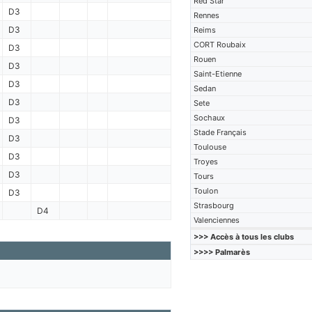
Red Star
D3
Rennes
D3
Reims
CORT Roubaix
D3
Rouen
D3
Saint-Etienne
D3
Sedan
D3
Sete
Sochaux
D3
Stade Français
D3
Toulouse
D3
Troyes
D3
Tours
Toulon
D3
Strasbourg
D4
Valenciennes
>>> Accès à tous les clubs
>>>> Palmarès