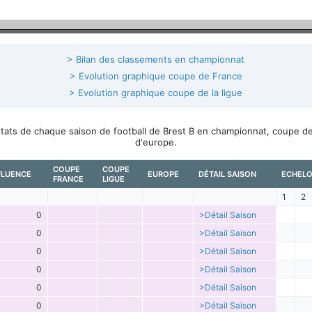
> Bilan des classements en championnat
> Evolution graphique coupe de France
> Evolution graphique coupe de la ligue
ultats de chaque saison de football de Brest B en championnat, coupe d
d'europe.
COUPE
COUPE
FLUENCE
EUROPE
DÉTAIL SAISON
ECHEL
FRANCE
LIGUE
1
2
0
>Détail Saison
0
>Détail Saison
0
>Détail Saison
0
>Détail Saison
0
>Détail Saison
0
>Détail Saison