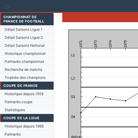
⌂
CHAMPIONNAT DE
FRANCE DE FOOTBALL
Détail Saisons Ligue 1
Détail Saisons Ligue 2
Détail Saisons National
Historique championnat
Palmarès championnat
Recherche de matchs
Trophée des champions
COUPE DE FRANCE
Historique depuis 1918
Palmarès coupe
Statistiques
COUPE DE LA LIGUE
Historique depuis 1995
Palmarès