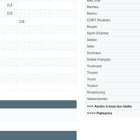
Red Star
D3
Rennes
D3
Reims
CORT Roubaix
D4
Rouen
Saint-Etienne
Sedan
Sete
Sochaux
Stade Français
Toulouse
Troyes
Tours
Toulon
Strasbourg
Valenciennes
>>> Accès à tous les clubs
>>>> Palmarès