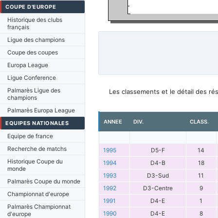
COUPE D'EUROPE
Historique des clubs
français
Ligue des champions
Coupe des coupes
Europa League
Ligue Conference
Palmarès Ligue des
Les classements et le détail des r
champions
Palmarès Europa League
ANNEE
DIV.
CLASS.
EQUIPES NATIONALES
Equipe de france
Recherche de matchs
1995
D5-F
14
Historique Coupe du
1994
D4-B
18
monde
1993
D3-Sud
11
Palmarès Coupe du monde
1992
D3-Centre
9
Championnat d'europe
1991
D4-E
1
Palmarès Championnat
1990
D4-E
8
d'europe