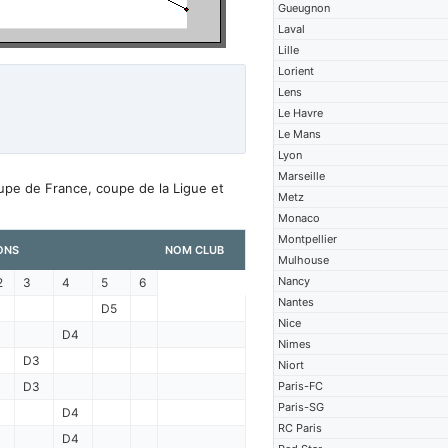
Gueugnon
Laval
Lille
Lorient
Lens
Le Havre
Le Mans
Lyon
Marseille
upe de France, coupe de la Ligue et
Metz
Monaco
Montpellier
ONS
NOM CLUB
Mulhouse
Nancy
2
3
4
5
6
Nantes
D5
Nice
D4
Nimes
D3
Niort
D3
Paris-FC
Paris-SG
D4
RC Paris
D4