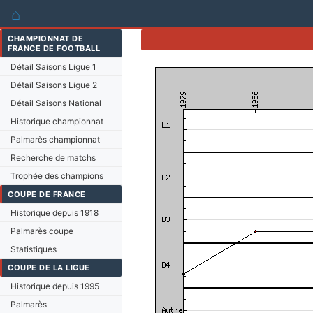
⌂
CHAMPIONNAT DE
FRANCE DE FOOTBALL
Détail Saisons Ligue 1
Détail Saisons Ligue 2
Détail Saisons National
Historique championnat
Palmarès championnat
Recherche de matchs
Trophée des champions
COUPE DE FRANCE
Historique depuis 1918
Palmarès coupe
Statistiques
COUPE DE LA LIGUE
Historique depuis 1995
Palmarès