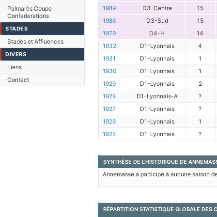
1989
D3-Centre
15
Palmarès Coupe
Confederations
1986
D3-Sud
15
STADES
1979
D4-H
14
Stades et Affluences
1932
D1-Lyonnais
4
DIVERS
1931
D1-Lyonnais
1
Liens
1930
D1-Lyonnais
1
Contact
1929
D1-Lyonnais
2
1928
D1-Lyonnais-A
?
1927
D1-Lyonnais
?
1926
D1-Lyonnais
1
1925
D1-Lyonnais
?
SYNTHÈSE DE L'HISTORIQUE DE ANNEMASS
Annemasse a participé à aucune saison de 
RÉPARTITION STATISTIQUE GLOBALE DES