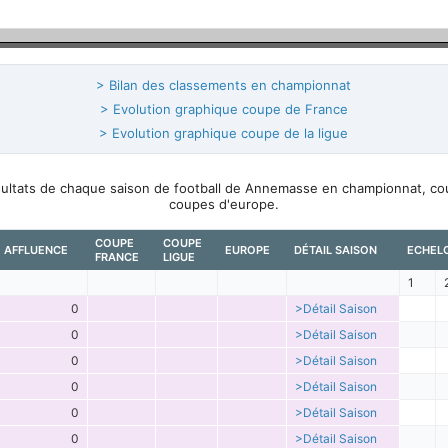
> Bilan des classements en championnat
> Evolution graphique coupe de France
> Evolution graphique coupe de la ligue
ésultats de chaque saison de football de Annemasse en championnat, co
coupes d'europe.
COUPE
COUPE
AFFLUENCE
EUROPE
DÉTAIL SAISON
ECHEL
FRANCE
LIGUE
1
0
>Détail Saison
0
>Détail Saison
0
>Détail Saison
0
>Détail Saison
0
>Détail Saison
0
>Détail Saison