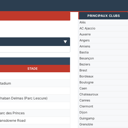
PRINCIPAUX CLUBS
Alès
AC Ajaccio
Auxerre
Angers
▼
Amiens
Bastia
Besançon
Beziers
STADE
Brest
Bordeaux
Boulogne
tadium
Caen
Chateauroux
haban Delmas (Parc Lescure)
Cannes
Clermont
Dijon
arc des Princes
Guingamp
ansdowne Road
Grenoble