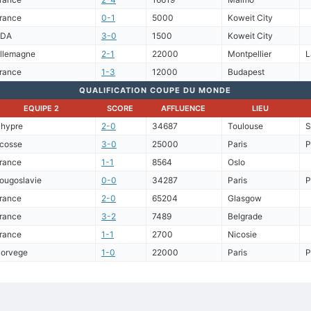
rance
0-1
5000
Koweit City
RDA
3-0
1500
Koweit City
llemagne
2-1
22000
Montpellier
L
rance
1-3
12000
Budapest
QUALIFICATION COUPE DU MONDE
EQUIPE 2
SCORE
AFFLUENCE
LIEU
hypre
2-0
34687
Toulouse
S
cosse
3-0
25000
Paris
P
rance
1-1
8564
Oslo
ougoslavie
0-0
34287
Paris
P
rance
2-0
65204
Glasgow
rance
3-2
7489
Belgrade
rance
1-1
2700
Nicosie
orvege
1-0
22000
Paris
P