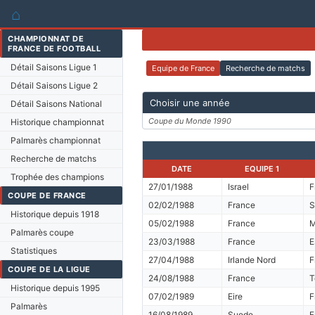
⌂
CHAMPIONNAT DE
FRANCE DE FOOTBALL
Détail Saisons Ligue 1
Equipe de France
Recherche de matchs
Détail Saisons Ligue 2
Choisir une année
Détail Saisons National
Coupe du Monde 1990
Historique championnat
Palmarès championnat
Recherche de matchs
DATE
EQUIPE 1
Trophée des champions
27/01/1988
Israel
F
COUPE DE FRANCE
02/02/1988
France
S
Historique depuis 1918
05/02/1988
France
M
Palmarès coupe
23/03/1988
France
E
Statistiques
27/04/1988
Irlande Nord
F
COUPE DE LA LIGUE
24/08/1988
France
T
Historique depuis 1995
07/02/1989
Eire
F
Palmarès
16/08/1989
Suede
F