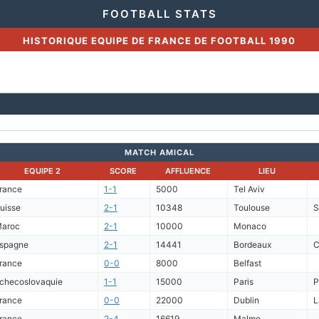
FOOTBALL STATS
HISTORIQUE EQUIPE DE FRANCE DE FOOTBALL 1990
MATCH AMICAL
EQUIPE 2
SCORE
AFFLUENCE
LIEU
rance
1-1
5000
Tel Aviv
uisse
2-1
10348
Toulouse
S
aroc
2-1
10000
Monaco
spagne
2-1
14441
Bordeaux
C
rance
0-0
8000
Belfast
checoslovaquie
1-1
15000
Paris
P
rance
0-0
22000
Dublin
L
rance
2-4
16619
Malmo