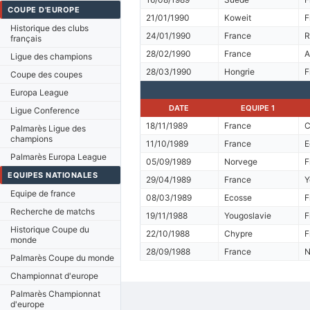
COUPE D'EUROPE
21/01/1990
Koweit
F
Historique des clubs
24/01/1990
France
français
28/02/1990
France
A
Ligue des champions
28/03/1990
Hongrie
F
Coupe des coupes
Europa League
DATE
EQUIPE 1
Ligue Conference
18/11/1989
France
C
Palmarès Ligue des
champions
11/10/1989
France
E
Palmarès Europa League
05/09/1989
Norvege
F
EQUIPES NATIONALES
29/04/1989
France
Y
Equipe de france
08/03/1989
Ecosse
F
Recherche de matchs
19/11/1988
Yougoslavie
F
Historique Coupe du
22/10/1988
Chypre
F
monde
28/09/1988
France
N
Palmarès Coupe du monde
Championnat d'europe
Palmarès Championnat
d'europe