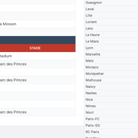
Gueugnon
Laval
Lille
Lorient
a Mosson
Lens
Le Havre
Le Mans
Lyon
STADE
Marseille
tadium
Metz
arc des Princes
Monaco
Montpellier
arc des Princes
Mulhouse
Nancy
Nantes
Nice
Nimes
arc des Princes
Niort
Paris-FC
Paris-SG
RC Paris