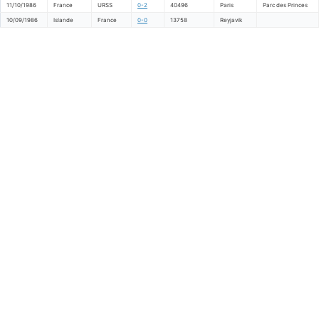
11/10/1986
France
URSS
0-2
40496
Paris
Parc des Princes
10/09/1986
Islande
France
0-0
13758
Reyjavik