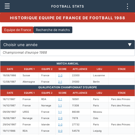
☰
⋮
FOOTBALL STATS
HISTORIQUE EQUIPE DE FRANCE DE FOOTBALL 1988
Equipe de France
Recherche de matchs
Choisir une année
▼
Championnat d'europe 1988
MATCH AMICAL
DATE
EQUIPE 1
EQUIPE 2
SCORE
AFFLUENCE
LIEU
STADE
19/08/1986
Suisse
France
2-0
22000
Lausanne
12/08/1987
Allemagne
France
2-1
31000
Berlin
QUALIFICATION CHAMPIONNAT D'EUROPE
DATE
EQUIPE 1
EQUIPE 2
SCORE
AFFLUENCE
LIEU
STADE
18/11/1987
France
RDA
0-1
16581
Paris
Parc des Princes
14/10/1987
France
Norvege
1-1
11308
Paris
Parc des Princes
09/09/1987
URSS
France
1-1
86048
Moscou
16/06/1987
Norvege
France
2-0
7678
Oslo
29/04/1987
France
Islande
2-0
27732
Paris
Parc des Princes
19/11/1986
RDA
France
0-0
54578
Leipzig