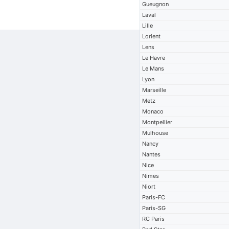
Gueugnon
Laval
Lille
Lorient
Lens
Le Havre
Le Mans
Lyon
Marseille
Metz
Monaco
Montpellier
Mulhouse
Nancy
Nantes
Nice
Nimes
Niort
Paris-FC
Paris-SG
RC Paris