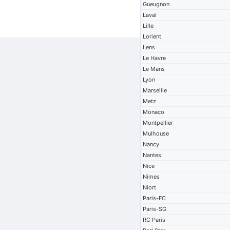
Gueugnon
Laval
Lille
Lorient
Lens
Le Havre
Le Mans
Lyon
Marseille
Metz
Monaco
Montpellier
Mulhouse
Nancy
Nantes
Nice
Nimes
Niort
Paris-FC
Paris-SG
RC Paris