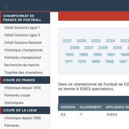
⌂
CHAMPIONNAT DE
FRANCE DE FOOTBALL
Détail Saisons Ligue 1
Détail Saisons Ligue 2
2027
2026
2025
2024
202
Détail Saisons National
2008
2007
2006
2005
Historique championnat
1990
1989
1988
1987
198
Palmarès championnat
1971
1970
1969
1968
1967
Recherche de matchs
Trophée des champions
COUPE DE FRANCE
Dans ce championnat de football de D2
Historique depuis 1918
se monte à 10403 spectateurs.
Palmarès coupe
Statistiques
DIVISION
CLASSEMENT
AFFLUENCE M
COUPE DE LA LIGUE
D2
7
10403
Historique depuis 1995
Palmarès