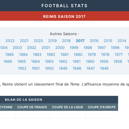
FOOTBALL STATS
REIMS SAISON 2017
Autres Saisons :
3
2022
2021
2020
2019
2018
2017
2016
2015
2014
2004
2003
2002
2001
2000
1999
1998
1997
1996
19
6
1985
1984
1983
1982
1981
1980
1979
1978
1977
1966
1965
1964
1963
1962
1961
1960
1959
1958
1952
1951
1950
1949
1948
1947
1946
, Reims obtient un classement final de 7ème. L'affluence moyenne de s
BILAN DE LA SAISON
OYENNE
COUPE DE FRANCE
COUPE DE LA LIGUE
COUPE D'EUROPE