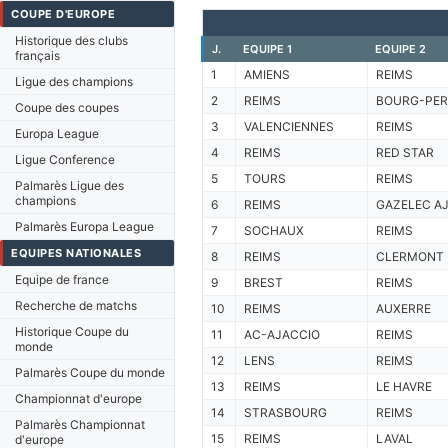
COUPE D'EUROPE
Historique des clubs
J.
EQUIPE 1
EQUIPE 2
français
1
AMIENS
REIMS
Ligue des champions
2
REIMS
BOURG-PE
Coupe des coupes
3
VALENCIENNES
REIMS
Europa League
4
REIMS
RED STAR
Ligue Conference
5
TOURS
REIMS
Palmarès Ligue des
champions
6
REIMS
GAZELEC A
Palmarès Europa League
7
SOCHAUX
REIMS
EQUIPES NATIONALES
8
REIMS
CLERMONT
Equipe de france
9
BREST
REIMS
Recherche de matchs
10
REIMS
AUXERRE
Historique Coupe du
11
AC-AJACCIO
REIMS
monde
12
LENS
REIMS
Palmarès Coupe du monde
13
REIMS
LE HAVRE
Championnat d'europe
14
STRASBOURG
REIMS
Palmarès Championnat
15
REIMS
LAVAL
d'europe