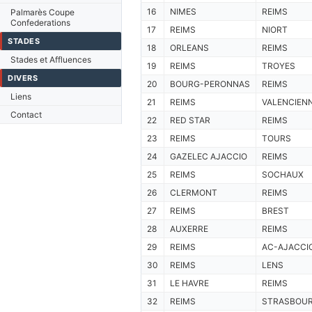
16
NIMES
REIMS
Palmarès Coupe
Confederations
17
REIMS
NIORT
STADES
18
ORLEANS
REIMS
Stades et Affluences
19
REIMS
TROYES
DIVERS
20
BOURG-PERONNAS
REIMS
Liens
21
REIMS
VALENCIEN
Contact
22
RED STAR
REIMS
23
REIMS
TOURS
24
GAZELEC AJACCIO
REIMS
25
REIMS
SOCHAUX
26
CLERMONT
REIMS
27
REIMS
BREST
28
AUXERRE
REIMS
29
REIMS
AC-AJACCI
30
REIMS
LENS
31
LE HAVRE
REIMS
32
REIMS
STRASBOU