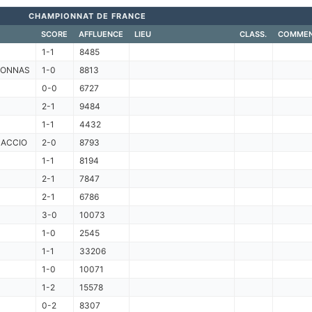
CHAMPIONNAT DE FRANCE
SCORE
AFFLUENCE
LIEU
CLASS.
COMMEN
1-1
8485
RONNAS
1-0
8813
0-0
6727
2-1
9484
1-1
4432
JACCIO
2-0
8793
1-1
8194
2-1
7847
2-1
6786
3-0
10073
1-0
2545
1-1
33206
1-0
10071
1-2
15578
0-2
8307