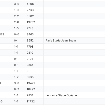
3-0
4806
1-0
7733
2-2
3902
2-0
13782
1-0
2748
NES
0-0
8463
0-1
3552
Paris Stade Jean Bouin
1-1
7798
1-1
2810
0-1
9193
0-1
2864
1-1
0
1-2
6635
O
3-0
13471
0-2
18492
1-1
7831
Le Havre Stade Océane
RG
1-1
11732