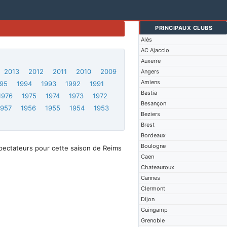
PRINCIPAUX CLUBS
Alès
AC Ajaccio
Auxerre
2013
2012
2011
2010
2009
Angers
Amiens
95
1994
1993
1992
1991
Bastia
1976
1975
1974
1973
1972
Besançon
1957
1956
1955
1954
1953
Beziers
Brest
Bordeaux
Boulogne
pectateurs pour cette saison de Reims
Caen
Chateauroux
Cannes
Clermont
Dijon
Guingamp
Grenoble