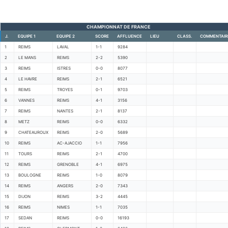
CHAMPIONNAT DE FRANCE
J.
EQUIPE 1
EQUIPE 2
SCORE
AFFLUENCE
LIEU
CLASS.
COMMENTAIR
1
REIMS
LAVAL
1-1
9284
2
LE MANS
REIMS
2-2
5390
3
REIMS
ISTRES
0-0
8077
4
LE HAVRE
REIMS
2-1
6521
5
REIMS
TROYES
0-1
9703
6
VANNES
REIMS
4-1
3156
7
REIMS
NANTES
2-1
8137
8
METZ
REIMS
0-0
6332
9
CHATEAUROUX
REIMS
2-0
5689
10
REIMS
AC-AJACCIO
1-1
7956
11
TOURS
REIMS
2-1
4700
12
REIMS
GRENOBLE
4-1
6975
13
BOULOGNE
REIMS
1-0
8079
14
REIMS
ANGERS
2-0
7343
15
DIJON
REIMS
3-2
4445
16
REIMS
NIMES
1-1
7035
17
SEDAN
REIMS
0-0
16193