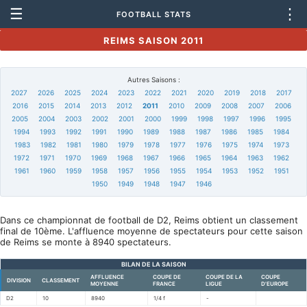
☰
⋮
FOOTBALL STATS
REIMS SAISON 2011
Autres Saisons :
2027
2026
2025
2024
2023
2022
2021
2020
2019
2018
2017
2016
2015
2014
2013
2012
2011
2010
2009
2008
2007
2006
2005
2004
2003
2002
2001
2000
1999
1998
1997
1996
1995
1994
1993
1992
1991
1990
1989
1988
1987
1986
1985
1984
1983
1982
1981
1980
1979
1978
1977
1976
1975
1974
1973
1972
1971
1970
1969
1968
1967
1966
1965
1964
1963
1962
1961
1960
1959
1958
1957
1956
1955
1954
1953
1952
1951
1950
1949
1948
1947
1946
Dans ce championnat de football de D2, Reims obtient un classement
final de 10ème. L'affluence moyenne de spectateurs pour cette saison
de Reims se monte à 8940 spectateurs.
BILAN DE LA SAISON
AFFLUENCE
COUPE DE
COUPE DE LA
COUPE
DIVISION
CLASSEMENT
MOYENNE
FRANCE
LIGUE
D'EUROPE
D2
10
8940
1/4 f
-