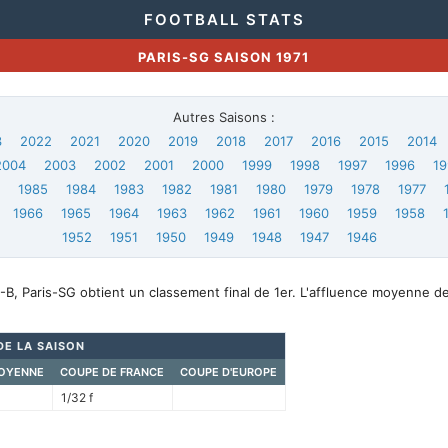
FOOTBALL STATS
PARIS-SG SAISON 1971
Autres Saisons :
3
2022
2021
2020
2019
2018
2017
2016
2015
2014
2004
2003
2002
2001
2000
1999
1998
1997
1996
19
6
1985
1984
1983
1982
1981
1980
1979
1978
1977
1966
1965
1964
1963
1962
1961
1960
1959
1958
1952
1951
1950
1949
1948
1947
1946
B, Paris-SG obtient un classement final de 1er. L'affluence moyenne d
DE LA SAISON
OYENNE
COUPE DE FRANCE
COUPE D'EUROPE
1/32 f