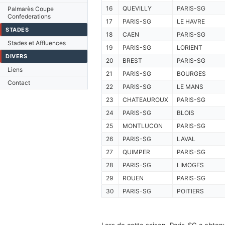
16
QUEVILLY
PARIS-SG
Palmarès Coupe
Confederations
17
PARIS-SG
LE HAVRE
STADES
18
CAEN
PARIS-SG
Stades et Affluences
19
PARIS-SG
LORIENT
DIVERS
20
BREST
PARIS-SG
Liens
21
PARIS-SG
BOURGES
Contact
22
PARIS-SG
LE MANS
23
CHATEAUROUX
PARIS-SG
24
PARIS-SG
BLOIS
25
MONTLUCON
PARIS-SG
26
PARIS-SG
LAVAL
27
QUIMPER
PARIS-SG
28
PARIS-SG
LIMOGES
29
ROUEN
PARIS-SG
30
PARIS-SG
POITIERS