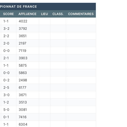
PIONNAT DE FRANCE
SCORE
AFFLUENCE
LIEU
CLASS.
COMMENTAIRES
1-1
4022
3-2
3792
2-2
3651
2-0
2197
0-0
7119
2-1
3903
1-1
5875
0-0
5863
0-2
2498
2-5
6177
3-0
3671
1-2
3513
5-0
3081
0-1
7416
1-1
6304