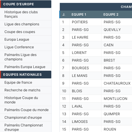
COUPE D'EUROPE
CHAM
Historique des clubs
J.
EQUIPE 1
EQUIPE 2
français
1
POITIERS
PARIS-SG
Ligue des champions
2
PARIS-SG
QUEVILLY
Coupe des coupes
3
LE HAVRE
PARIS-SG
Europa League
4
PARIS-SG
CAEN
Ligue Conference
5
LORIENT
PARIS-SG
Palmarès Ligue des
champions
6
PARIS-SG
BREST
Palmarès Europa League
7
BOURGES
PARIS-SG
EQUIPES NATIONALES
8
LE MANS
PARIS-SG
Equipe de france
9
PARIS-SG
CHATEAUROUX
Recherche de matchs
10
BLOIS
PARIS-SG
Historique Coupe du
11
PARIS-SG
MONTLUCON
monde
12
LAVAL
PARIS-SG
Palmarès Coupe du monde
13
PARIS-SG
QUIMPER
Championnat d'europe
14
LIMOGES
PARIS-SG
Palmarès Championnat
15
PARIS-SG
ROUEN
d'europe