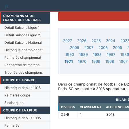
⌂
CHAMPIONNAT DE
FRANCE DE FOOTBALL
Détail Saisons Ligue 1
Détail Saisons Ligue 2
2027
2026
2025
2024
202
Détail Saisons National
2008
2007
2006
2005
Historique championnat
1990
1989
1988
1987
198
Palmarès championnat
1971
1970
1969
1968
1967
Recherche de matchs
Trophée des champions
COUPE DE FRANCE
Dans ce championnat de football de D2-
Historique depuis 1918
Paris-SG se monte à 3018 spectateurs.
Palmarès coupe
BILAN 
Statistiques
DIVISION
CLASSEMENT
AFFLUENCE M
COUPE DE LA LIGUE
D2-B
1
3018
Historique depuis 1995
Palmarès