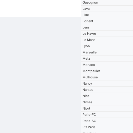
Gueugnon
Laval
Lille
Lorient
Lens
Le Havre
Le Mans
Lyon
Marseille
Metz
Monaco
Montpellier
Mulhouse
Nancy
Nantes
Nice
Nimes
Niort
Paris-FC
Paris-SG
RC Paris