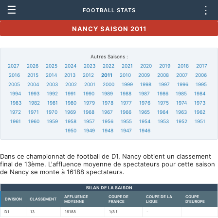
☰
⋮
FOOTBALL STATS
NANCY SAISON 2011
Autres Saisons :
2027
2026
2025
2024
2023
2022
2021
2020
2019
2018
2017
2016
2015
2014
2013
2012
2011
2010
2009
2008
2007
2006
2005
2004
2003
2002
2001
2000
1999
1998
1997
1996
1995
1994
1993
1992
1991
1990
1989
1988
1987
1986
1985
1984
1983
1982
1981
1980
1979
1978
1977
1976
1975
1974
1973
1972
1971
1970
1969
1968
1967
1966
1965
1964
1963
1962
1961
1960
1959
1958
1957
1956
1955
1954
1953
1952
1951
1950
1949
1948
1947
1946
Dans ce championnat de football de D1, Nancy obtient un classement
final de 13ème. L'affluence moyenne de spectateurs pour cette saison
de Nancy se monte à 16188 spectateurs.
BILAN DE LA SAISON
AFFLUENCE
COUPE DE
COUPE DE LA
COUPE
DIVISION
CLASSEMENT
MOYENNE
FRANCE
LIGUE
D'EUROPE
D1
13
16188
1/8 f
-